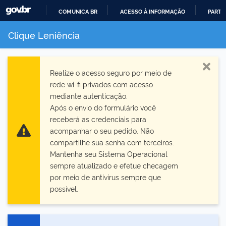
COMUNICA BR
ACESSO À INFORMAÇÃO
PARTI
IR
Clique Leniência
PARA
O
Fe
CONTEÚDO
Realize o acesso seguro por meio de
rede wi-fi privados com acesso
mediante autenticação.
Após o envio do formulário você
receberá as credenciais para
acompanhar o seu pedido. Não
Informação!
compartilhe sua senha com terceiros.
Mantenha seu Sistema Operacional
sempre atualizado e efetue checagem
por meio de antivírus sempre que
possível.